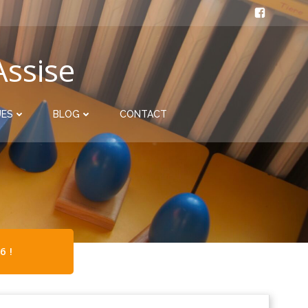
Assise
UES
BLOG
CONTACT
6 !